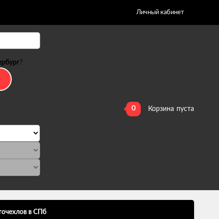
Личный кабинет
ербург
?
0
Корзина
пуста
точехлов в СПб