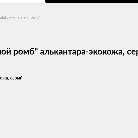
dai Creta I (2016 - 2020)
ной ромб" алькантара-экокожа, с