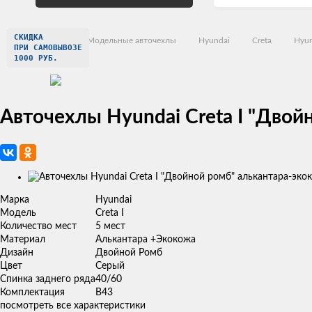
СКИДКА
Главная
Модельные авточехлы
Hyundai
Creta
Hyun
ПРИ САМОВЫВОЗЕ
1000 РУБ.
Авточехлы Hyundai Creta I "Двой
Изображения
товаров
Марка
Hyundai
Модель
Creta I
Количество мест
5 мест
Материал
Алькантара +Экокожа
Дизайн
Двойной Ромб
Цвет
Серый
Спинка заднего ряда
40/60
Комплектация
В43
посмотреть все характеристики