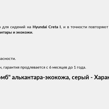
о для сидений на
Hyundai Creta I
, и в точности повторяю
антары и экокожи
.
асности.
, гарантия продлевается с 6 месяцев до 1 года.
омб" алькантара-экокожа, серый - Хар