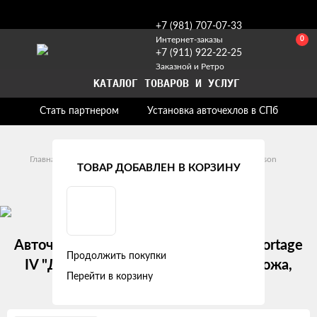
+7 (981) 707-07-33
0
Интернет-заказы
+7 (911) 922-22-25
Заказной и Ретро
КАТАЛОГ ТОВАРОВ И УСЛУГ
Стать партнером
Установка авточехлов в СПб
Главная
Модельные авточехлы
Hyundai
Tucson
ТОВАР ДОБАВЛЕН В КОРЗИНУ
Hyundai Tucson III (2015 - 2018)
Авточехлы Hyundai Tucson III / KIA Sportage
Продолжить покупки
IV "Двойной ромб" алькантара-экокожа,
Перейти в корзину
черно-синий