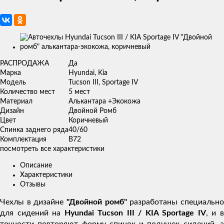
Изображения
товаров
РАСПРОДАЖА
Да
Марка
Hyundai, Kia
Модель
Tucson III, Sportage IV
Количество мест
5 мест
Материал
Алькантара +Экокожа
Дизайн
Двойной Ромб
Цвет
Коричневый
Спинка заднего ряда
40/60
Комплектация
В72
посмотреть все характеристики
Описание
Характеристики
Отзывы
Чехлы в дизайне
"Двойной ромб"
разработаны специальн
для сидений на
Hyundai Tucson III / KIA Sportage IV
, и 
точности повторяют форму спинок и подушек сидений, а