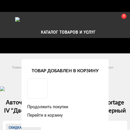
0
КАТАЛОГ ТОВАРОВ И УСЛУГ
Стать партнером
Установка авточехлов в СПб
Главная
Модельные авточехлы
Hyundai
Tucson
ТОВАР ДОБАВЛЕН В КОРЗИНУ
Hyundai Tucson III (2015 - 2018)
Авточехлы Hyundai Tucson III / KIA Sportage
Продолжить покупки
IV "Двойной ромб" экокожа, бежево-черный
Перейти в корзину
Изображения
СКИДКА