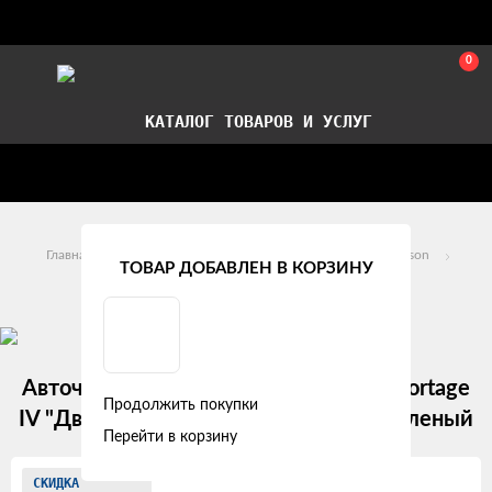
0
КАТАЛОГ ТОВАРОВ И УСЛУГ
Стать партнером
Установка авточехлов в СПб
Главная
Модельные авточехлы
Hyundai
Tucson
ТОВАР ДОБАВЛЕН В КОРЗИНУ
Hyundai Tucson III (2015 - 2018)
Авточехлы Hyundai Tucson III / KIA Sportage
Продолжить покупки
IV "Двойной ромб" экокожа, черно-зеленый
Перейти в корзину
Изображения
СКИДКА