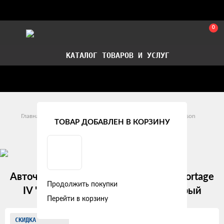
0
КАТАЛОГ ТОВАРОВ И УСЛУГ
Стать партнером
Установка авточехлов в СПб
Главная
Модельные авточехлы
Hyundai
Tucson
ТОВАР ДОБАВЛЕН В КОРЗИНУ
Hyundai Tucson III (2015 - 2018)
Авточехлы Hyundai Tucson III / KIA Sportage
Продолжить покупки
IV "Лима" алькантара-экокожа, серый
Перейти в корзину
Изображения
СКИДКА