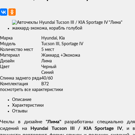
Изображения
товаров
Марка
Hyundai, Kia
Модель
Tucson III, Sportage IV
Количество мест
5 мест
Материал
Жаккард +Экокожа
Дизайн
Лима
Цвет
Черный
Синий
Спинка заднего ряда
40/60
Комплектация
В72
посмотреть все характеристики
Описание
Характеристики
Отзывы
Чехлы в дизайне
"Лима"
разработаны специально для
сидений на
Hyundai Tucson III / KIA Sportage IV
, и в
точности повторяют форму спинок и подушек сидений, а