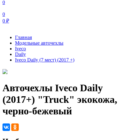
0
0
0
₽
Главная
Модельные авточехлы
Iveco
Daily
Iveco Daily (7 мест) (2017 +)
Авточехлы Iveco Daily
(2017+) "Truck" экокожа,
черно-бежевый