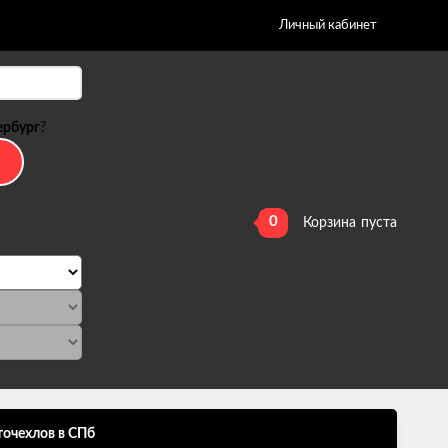
Личный кабинет
ербург
?
0
Корзина
пуста
точехлов в СПб