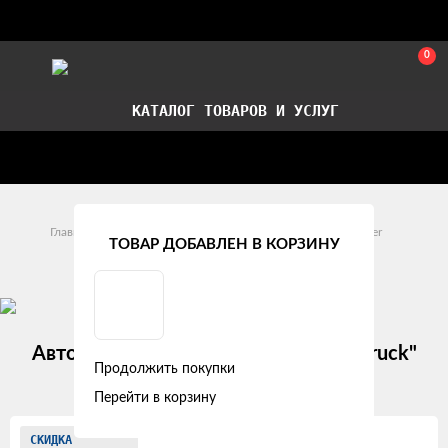
0
КАТАЛОГ ТОВАРОВ И УСЛУГ
Стать партнером
Установка авточехлов в СПб
Главная
Модельные авточехлы
Iveco
Trakker
ТОВАР ДОБАВЛЕН В КОРЗИНУ
Iveco Trakker (2008 +)
Авточехлы IVECO Trakker (2008+) "Truck"
Продолжить покупки
экокожа, бежево-черный
Перейти в корзину
Изображения
СКИДКА