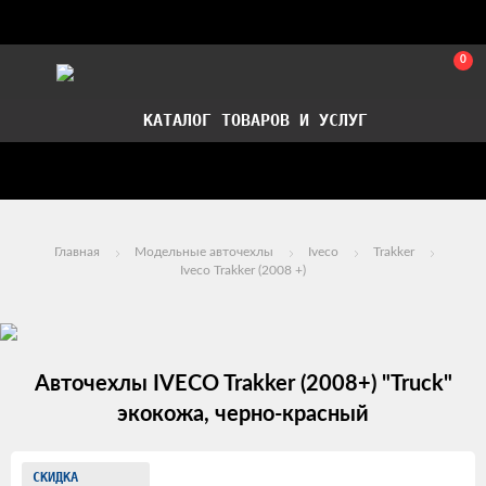
0
КАТАЛОГ ТОВАРОВ И УСЛУГ
Стать партнером
Установка авточехлов в СПб
Главная
Модельные авточехлы
Iveco
Trakker
Iveco Trakker (2008 +)
Авточехлы IVECO Trakker (2008+) "Truck"
экокожа, черно-красный
Изображения
СКИДКА