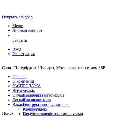
Открыть сайдбар
Меню
Личный кабинет
Закрыть
Вход
Регистрация
Санкт-Петербург п. Шушары, Московское шоссе, дом 15Е
Главная
О компании
РАСПРОДАЖА
Все о чехлах
Оплата и доставка
Назначение авточехлов
Контакты
Тип автосалона
Как заказать
Вакансии
Инструкции по установке
Как оплатить
Почин видео
Как получить
Поиск
Уход за автомобильными чехлами
Где установить авточехлы