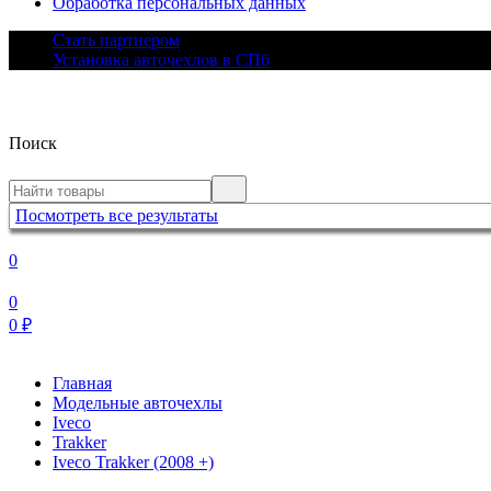
Обработка персональных данных
Стать партнером
Установка авточехлов в СПб
Поиск
Посмотреть все результаты
0
0
0
₽
Главная
Модельные авточехлы
Iveco
Trakker
Iveco Trakker (2008 +)