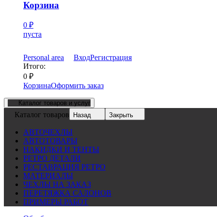
Корзина
0
₽
пуста
Personal area
Вход
Регистрация
Итого:
0
₽
Корзина
Оформить заказ
Каталог товаров и услуг
Каталог товаров
Назад
Закрыть
АВТОЧЕХЛЫ
АВТОТОВАРЫ
НАКИДКИ И ТЕНТЫ
РЕТРО ДЕТАЛИ
РЕСТАВРАЦИЯ РЕТРО
МАТЕРИАЛЫ
ЧЕХЛЫ НА ЗАКАЗ
ПЕРЕТЯЖКА САЛОНОВ
ПРИМЕРЫ РАБОТ