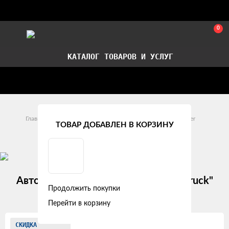
0
КАТАЛОГ ТОВАРОВ И УСЛУГ
Стать партнером
Установка авточехлов в СПб
Главная
Модельные авточехлы
Iveco
Trakker
ТОВАР ДОБАВЛЕН В КОРЗИНУ
Iveco Trakker (2008 +)
Авточехлы IVECO Trakker (2008+) "Truck"
Продолжить покупки
жаккард, корабль голубой
Перейти в корзину
Изображения
СКИДКА