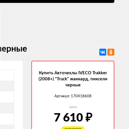
 черные
Купить Авточехлы IVECO Trakker
(2008+) "Truck" жаккард, пиксели
черные
Артикул:
170418608
Цена
₽
7 610