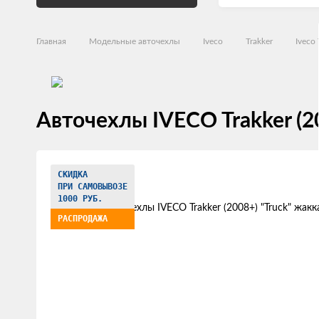
Главная
Модельные авточехлы
Iveco
Trakker
Iveco 
Авточехлы IVECO Trakker (2
Изображения
СКИДКА
товаров
ПРИ САМОВЫВОЗЕ
1000 РУБ.
РАСПРОДАЖА