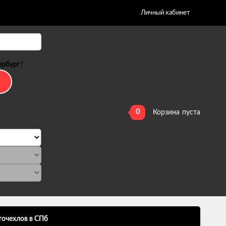
Личный кабинет
ербург
?
0
Корзина
пуста
точехлов в СПб