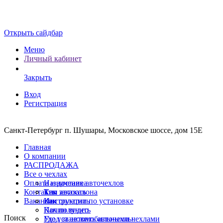
Открыть сайдбар
Меню
Личный кабинет
Закрыть
Вход
Регистрация
Санкт-Петербург п. Шушары, Московское шоссе, дом 15Е
Главная
О компании
РАСПРОДАЖА
Все о чехлах
Оплата и доставка
Назначение авточехлов
Контакты
Тип автосалона
Как заказать
Вакансии
Инструкции по установке
Как оплатить
Почин видео
Как получить
Поиск
Уход за автомобильными чехлами
Где установить авточехлы