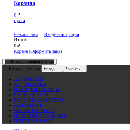
Корзина
0
₽
пуста
Personal area
Вход
Регистрация
Итого:
0
₽
Корзина
Оформить заказ
Каталог товаров и услуг
Каталог товаров
Назад
Закрыть
АВТОЧЕХЛЫ
АВТОТОВАРЫ
НАКИДКИ И ТЕНТЫ
РЕТРО ДЕТАЛИ
РЕСТАВРАЦИЯ РЕТРО
МАТЕРИАЛЫ
ЧЕХЛЫ НА ЗАКАЗ
ПЕРЕТЯЖКА САЛОНОВ
ПРИМЕРЫ РАБОТ