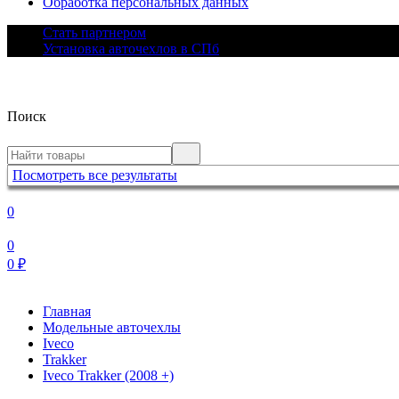
Обработка персональных данных
Стать партнером
Установка авточехлов в СПб
Поиск
Посмотреть все результаты
0
0
0
₽
Главная
Модельные авточехлы
Iveco
Trakker
Iveco Trakker (2008 +)