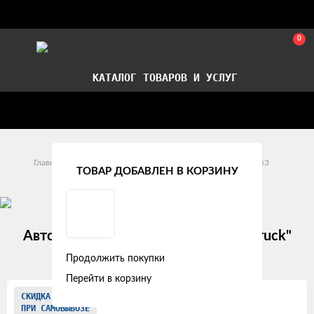
0
КАТАЛОГ ТОВАРОВ И УСЛУГ
Стать партнером
Установка авточехлов в СПб
Главная
Модельные авточехлы
КамАз
43253
ТОВАР ДОБАВЛЕН В КОРЗИНУ
Авточехлы КамАЗ 43253 (2019+) "Truck"
экокожа, серый
Продолжить покупки
Перейти в корзину
Изображения
СКИДКА
ПРИ САМОВЫВОЗЕ