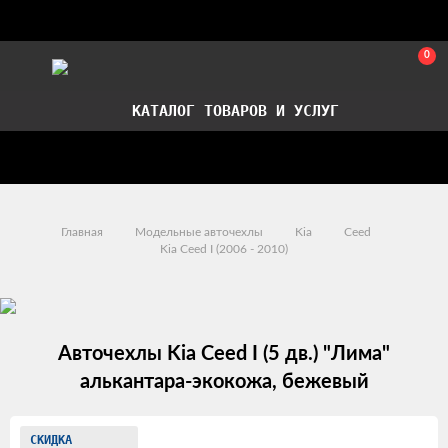
0
КАТАЛОГ ТОВАРОВ И УСЛУГ
Стать партнером
Установка авточехлов в СПб
Главная
Модельные авточехлы
Kia
Ceed
Kia Ceed I (2006 - 2010)
Авточехлы Kia Ceed I (5 дв.) "Лима"
алькантара-экокожа, бежевый
Изображения
СКИДКА