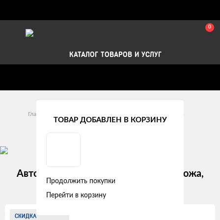
0
КАТАЛОГ ТОВАРОВ И УСЛУГ
Стать партнером
Установка авточехлов в СПб
Главная
Модельные авточехлы
Kia
Cerato
ТОВАР ДОБАВЛЕН В КОРЗИНУ
Kia Cerato II (2008 - 2013)
Авточехлы Kia Cerato II "Лима" экокожа,
Продолжить покупки
белый
Перейти в корзину
Изображения
СКИДКА