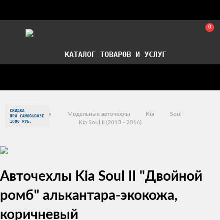
0
КАТАЛОГ ТОВАРОВ И УСЛУГ
Стать партнером
Установка авточехлов в СПб
СКИДКА
Главная
Модельные авточехлы
Kia
Soul
ПРИ САМОВЫВОЗЕ
1000 РУБ.
Kia Soul II (2013 - 2016)
Авточехлы Kia Soul II "Двойной
ромб" алькантара-экокожа,
коричневый