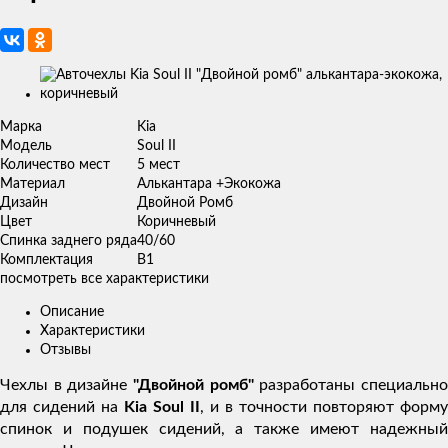
Изображения
товаров
Марка
Kia
Модель
Soul II
Количество мест
5 мест
Материал
Алькантара +Экокожа
Дизайн
Двойной Ромб
Цвет
Коричневый
Спинка заднего ряда
40/60
Комплектация
В1
посмотреть все характеристики
Описание
Характеристики
Отзывы
Чехлы в дизайне
"Двойной ромб"
разработаны специальн
для сидений на
Kia Soul II
, и в точности повторяют форму
спинок и подушек сидений, а также имеют надежный