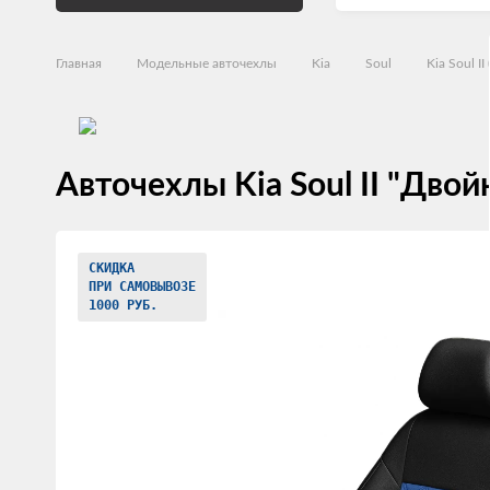
Главная
Модельные авточехлы
Kia
Soul
Kia Soul II
Авточехлы Kia Soul II "Дво
Изображения
СКИДКА
товаров
ПРИ САМОВЫВОЗЕ
1000 РУБ.