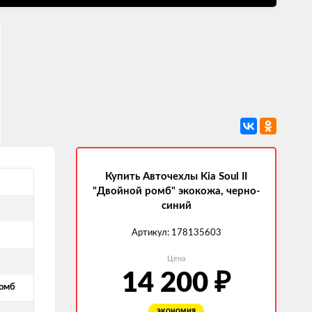
й
Купить Авточехлы Kia Soul II
"Двойной ромб" экокожа, черно-
синий
Артикул:
178135603
Цена
14 200
₽
омб
экономия