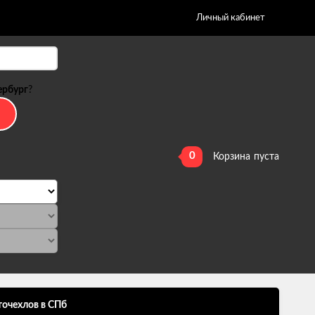
Личный кабинет
ербург
?
0
Корзина
пуста
точехлов в СПб