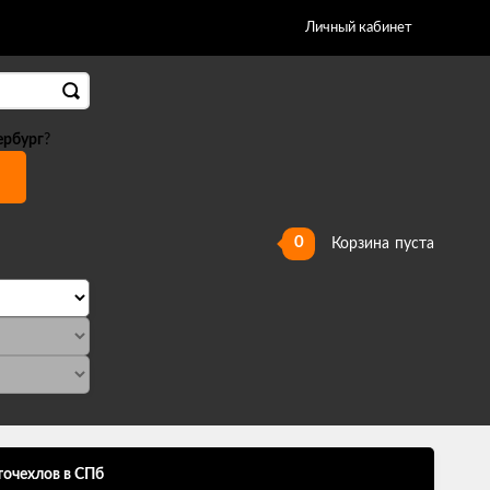
Личный кабинет
ербург
?
0
Корзина
пуста
точехлов в СПб