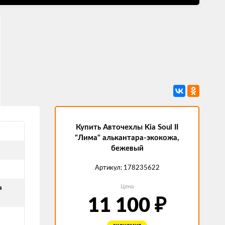
Купить Авточехлы Kia Soul II
"Лима" алькантара-экокожа,
бежевый
Артикул:
178235622
Цена
а
₽
11 100