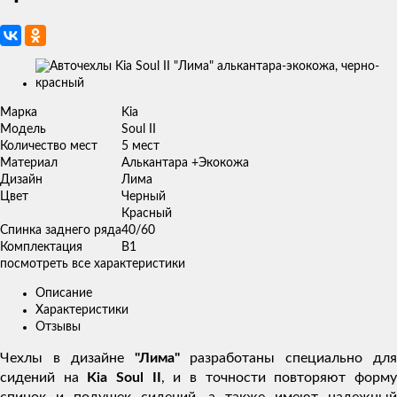
Изображения
товаров
Марка
Kia
Модель
Soul II
Количество мест
5 мест
Материал
Алькантара +Экокожа
Дизайн
Лима
Цвет
Черный
Красный
Спинка заднего ряда
40/60
Комплектация
В1
посмотреть все характеристики
Описание
Характеристики
Отзывы
Чехлы в дизайне
"Лима"
разработаны специально для
сидений на
Kia Soul II
, и в точности повторяют форм
спинок и подушек сидений, а также имеют надежный