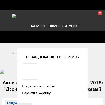
0
КАТАЛОГ ТОВАРОВ И УСЛУГ
Стать партнером
Установка авточехлов в СПб
Главная
Модельные авточехлы
Lada
Granta
ТОВАР ДОБАВЛЕН В КОРЗИНУ
Lada Granta I (2011 - 2018)
Авточехлы LADA Granta I (40/60) (2011-2018)
Продолжить покупки
"Двойной ромб" экокожа, черно-оранжевый
Перейти в корзину
Изображения
СКИДКА