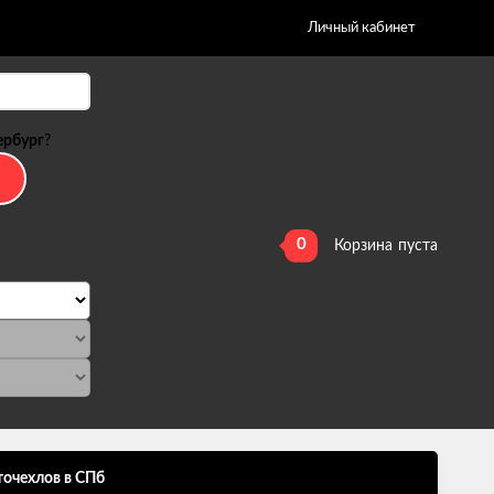
Личный кабинет
ербург
?
0
Корзина
пуста
точехлов в СПб