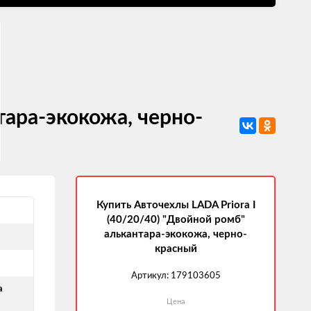
тара-экокожа, черно-
Купить Авточехлы LADA Priora I
(40/20/40) "Двойной ромб"
алькантара-экокожа, черно-
красный
Артикул:
179103605
а
Цена