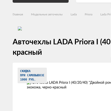
Главная
Модельные авточехлы
Lada
Priora
Lada Pri
Авточехлы LADA Priora I (4
красный
Изображения
СКИДКА
товаров
ПРИ САМОВЫВОЗЕ
1000 РУБ.