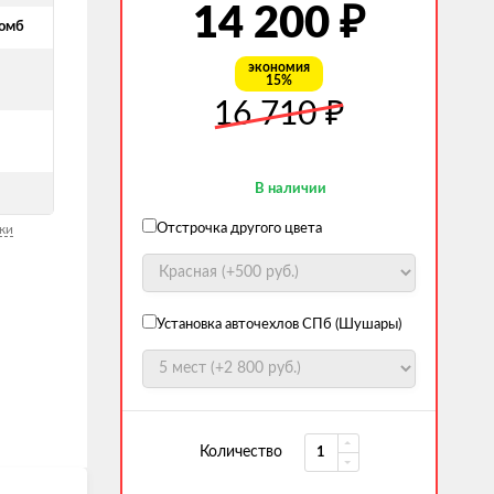
14 200
₽
омб
экономия
15%
й
16 710
₽
В наличии
Отстрочка другого цвета
ки
Установка авточехлов СПб (Шушары)
Количество