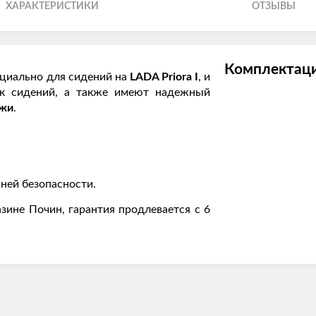
ХАРАКТЕРИСТИКИ
ОТЗЫВЫ
Комплектаци
циально для сидений на
LADA Priora I
, и
ек сидений, а также имеют надежный
ожи
.
ней безопасности.
зине Почин, гарантия продлевается с 6