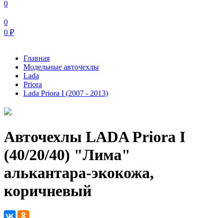
0
0
0
₽
Главная
Модельные авточехлы
Lada
Priora
Lada Priora I (2007 - 2013)
Авточехлы LADA Priora I
(40/20/40) "Лима"
алькантара-экокожа,
коричневый