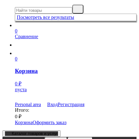
Посмотреть все результаты
0
Сравнение
0
Корзина
0
₽
пуста
Personal area
Вход
Регистрация
Итого:
0
₽
Корзина
Оформить заказ
Каталог товаров и услуг