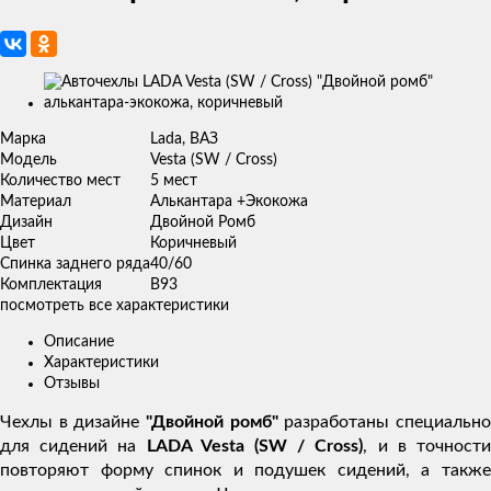
Изображения
товаров
Марка
Lada, ВАЗ
Модель
Vesta (SW / Cross)
Количество мест
5 мест
Материал
Алькантара +Экокожа
Дизайн
Двойной Ромб
Цвет
Коричневый
Спинка заднего ряда
40/60
Комплектация
B93
посмотреть все характеристики
Описание
Характеристики
Отзывы
Чехлы в дизайне
"Двойной ромб"
разработаны специальн
для сидений на
LADA Vesta (SW / Cross)
, и в точност
повторяют форму спинок и подушек сидений, а также