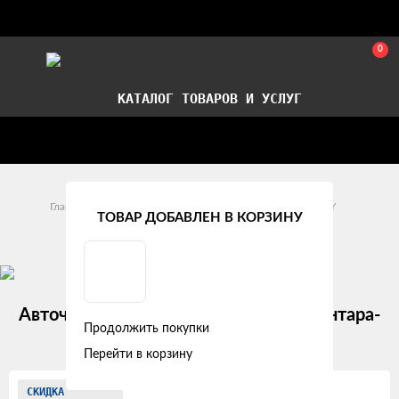
0
КАТАЛОГ ТОВАРОВ И УСЛУГ
Стать партнером
Установка авточехлов в СПб
Главная
Модельные авточехлы
Lada
XRAY
ТОВАР ДОБАВЛЕН В КОРЗИНУ
Lada XRAY (2015 - 2022)
Авточехлы LADA XRAY "Лима" алькантара-
Продолжить покупки
экокожа, черный
Перейти в корзину
Изображения
СКИДКА