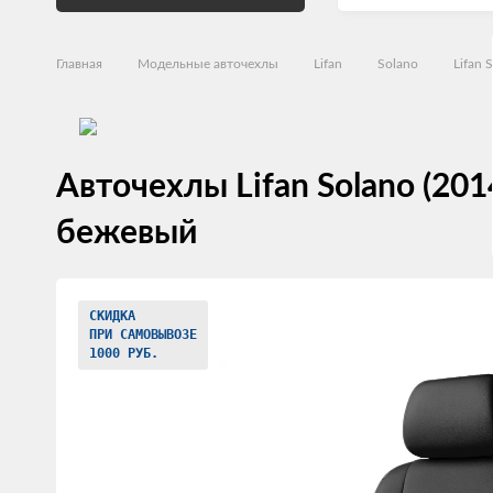
Главная
Модельные авточехлы
Lifan
Solano
Lifan 
Авточехлы Lifan Solano (20
бежевый
Изображения
СКИДКА
товаров
ПРИ САМОВЫВОЗЕ
1000 РУБ.