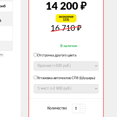
₽
14 200
омб
экономия
15%
й
₽
16 710
В наличии
ки
Отстрочка другого цвета
Установка авточехлов СПб (Шушары)
Количество