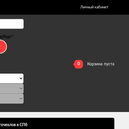
Личный кабинет
ербург
?
0
Корзина
пуста
точехлов в СПб