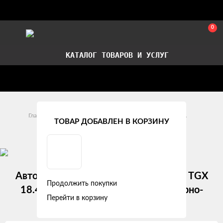
0
КАТАЛОГ ТОВАРОВ И УСЛУГ
Стать партнером
Установка авточехлов в СПб
Главная
Модельные авточехлы
MAN
TGA
ТОВАР ДОБАВЛЕН В КОРЗИНУ
MAN TGA (2007 +)
Авточехлы MAN TGA (2007+) / MAN TGX
Продолжить покупки
18.400 (2007+) "Truck" экокожа, черно-
Перейти в корзину
красный