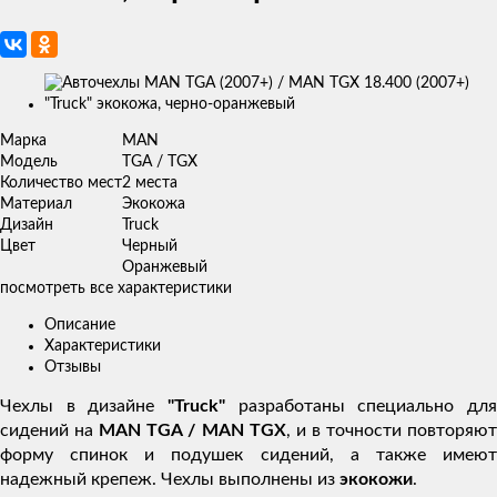
Изображения
товаров
Марка
MAN
Модель
TGA / TGX
Количество мест
2 места
Материал
Экокожа
Дизайн
Truck
Цвет
Черный
Оранжевый
посмотреть все характеристики
Описание
Характеристики
Отзывы
Чехлы в дизайне
"Truck"
разработаны специально для
сидений на
MAN TGA / MAN TGX
, и в точности повторяю
форму спинок и подушек сидений, а также имеют
надежный крепеж. Чехлы выполнены из
экокожи
.