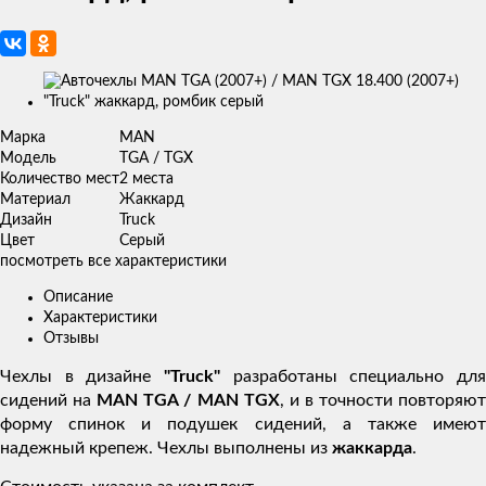
Изображения
товаров
Марка
MAN
Модель
TGA / TGX
Количество мест
2 места
Материал
Жаккард
Дизайн
Truck
Цвет
Серый
посмотреть все характеристики
Описание
Характеристики
Отзывы
Чехлы в дизайне
"Truck"
разработаны специально для
сидений на
MAN TGA / MAN TGX
, и в точности повторяю
форму спинок и подушек сидений, а также имеют
надежный крепеж. Чехлы выполнены из
жаккарда
.