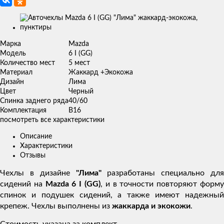
Изображения
товаров
Марка
Mazda
Модель
6 I (GG)
Количество мест
5 мест
Материал
Жаккард +Экокожа
Дизайн
Лима
Цвет
Черный
Спинка заднего ряда
40/60
Комплектация
В16
посмотреть все характеристики
Описание
Характеристики
Отзывы
Чехлы в дизайне
"Лима"
разработаны специально для
сидений на
Mazda 6 I (GG)
, и в точности повторяют форм
спинок и подушек сидений, а также имеют надежный
крепеж. Чехлы выполнены из
жаккарда и экокожи
.
Стоимость указана за комплект.