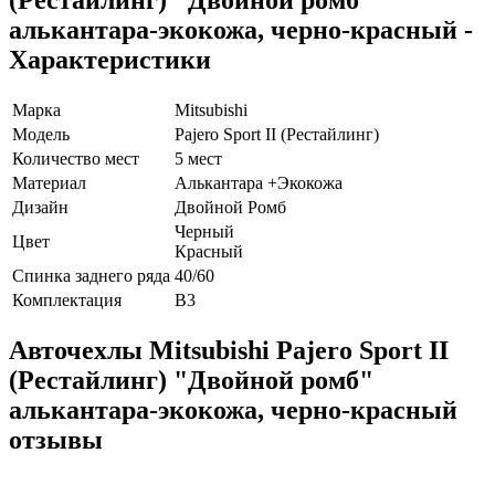
(Рестайлинг) "Двойной ромб"
алькантара-экокожа, черно-красный -
Характеристики
Марка
Mitsubishi
Модель
Pajero Sport II (Рестайлинг)
Количество мест
5 мест
Материал
Алькантара +Экокожа
Дизайн
Двойной Ромб
Черный
Цвет
Красный
Спинка заднего ряда
40/60
Комплектация
В3
Авточехлы Mitsubishi Pajero Sport II
(Рестайлинг) "Двойной ромб"
алькантара-экокожа, черно-красный
отзывы