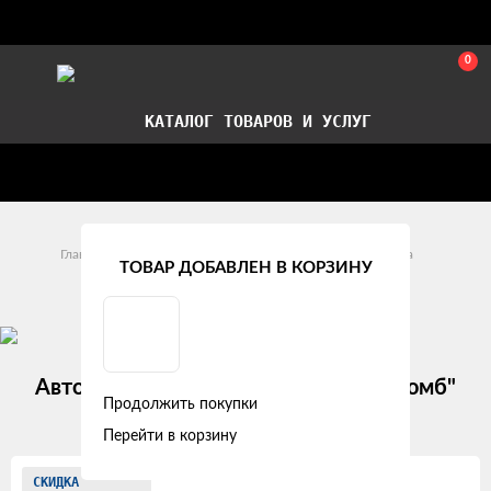
0
КАТАЛОГ ТОВАРОВ И УСЛУГ
Стать партнером
Установка авточехлов в СПб
Главная
Модельные авточехлы
Opel
Corsa
ТОВАР ДОБАВЛЕН В КОРЗИНУ
Opel Corsa D (2006 - 2010)
Авточехлы Opel Corsa D "Двойной ромб"
Продолжить покупки
экокожа, бежево-черный
Перейти в корзину
Изображения
СКИДКА