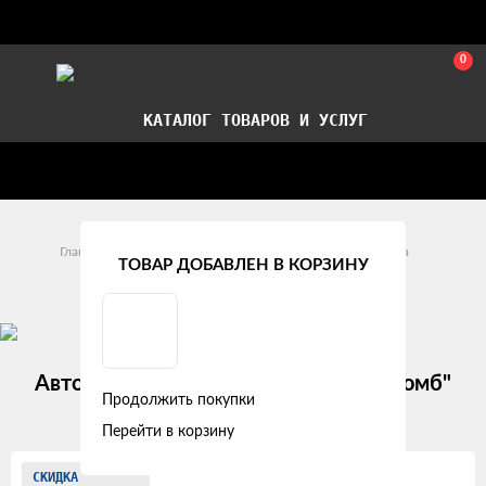
0
КАТАЛОГ ТОВАРОВ И УСЛУГ
Стать партнером
Установка авточехлов в СПб
Главная
Модельные авточехлы
Opel
Corsa
ТОВАР ДОБАВЛЕН В КОРЗИНУ
Opel Corsa D (2006 - 2010)
Авточехлы Opel Corsa D "Двойной ромб"
Продолжить покупки
экокожа, серый
Перейти в корзину
Изображения
СКИДКА