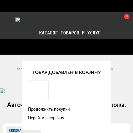
0
КАТАЛОГ ТОВАРОВ И УСЛУГ
Стать партнером
Установка авточехлов в СПб
Главная
Модельные авточехлы
Opel
Meriva
ТОВАР ДОБАВЛЕН В КОРЗИНУ
Opel Meriva B (2010 - 2014)
Авточехлы Opel Meriva B "Лима" экокожа,
Продолжить покупки
черно-синий
Перейти в корзину
Изображения
СКИДКА