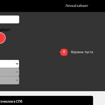
Личный кабинет
ербург
?
0
Корзина
пуста
точехлов в СПб