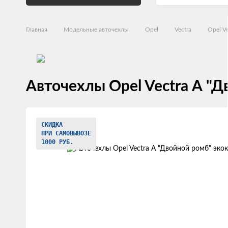
Главная
Модельные авточехлы
Opel
Vectra
Opel Ve
Авточехлы Opel Vectra А "
Изображения
СКИДКА
товаров
ПРИ САМОВЫВОЗЕ
1000 РУБ.