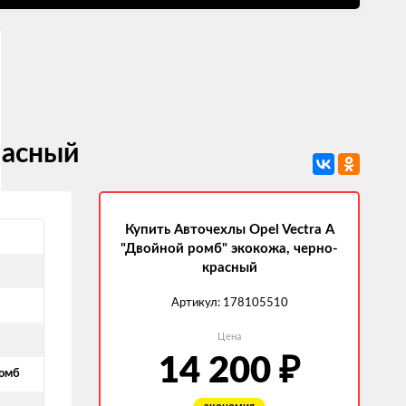
расный
Купить Авточехлы Opel Vectra А
"Двойной ромб" экокожа, черно-
красный
Артикул:
178105510
Цена
14 200
₽
омб