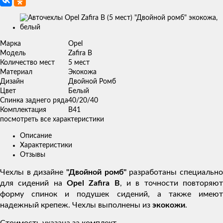
Изображения
товаров
Марка
Opel
Модель
Zafira B
Количество мест
5 мест
Материал
Экокожа
Дизайн
Двойной Ромб
Цвет
Белый
Спинка заднего ряда
40/20/40
Комплектация
В41
посмотреть все характеристики
Описание
Характеристики
Отзывы
Чехлы в дизайне
"Двойной ромб"
разработаны специальн
для сидений на
Opel Zafira В
, и в точности повторяю
форму спинок и подушек сидений, а также имеют
надежный крепеж. Чехлы выполнены из
экокожи
.
Стоимость указана за комплект.