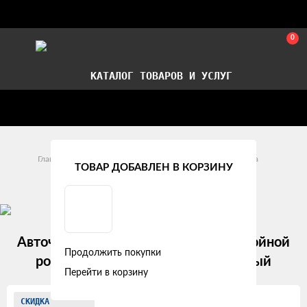
0
КАТАЛОГ ТОВАРОВ И УСЛУГ
Стать партнером
Установка авточехлов в СПб
Главная
Модельные авточехлы
Opel
Zafira
ТОВАР ДОБАВЛЕН В КОРЗИНУ
Opel Zafira B (5 мест) (2005 - 2008)
Авточехлы Opel Zafira В (5 мест) "Двойной
Продолжить покупки
ромб" экокожа, коричнево-бежевый
Перейти в корзину
Изображения
СКИДКА