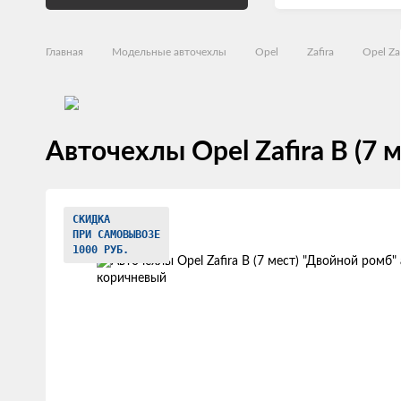
Главная
Модельные авточехлы
Opel
Zafira
Opel Zaf
Авточехлы Opel Zafira В (7
Изображения
СКИДКА
товаров
ПРИ САМОВЫВОЗЕ
1000 РУБ.