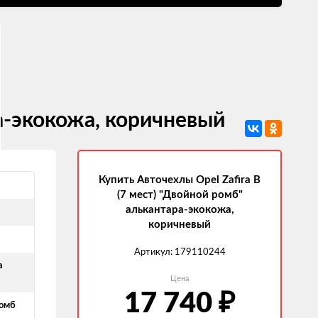
ра-экокожа, коричневый
Купить Авточехлы Opel Zafira В
(7 мест) "Двойной ромб"
алькантара-экокожа,
коричневый
Артикул:
179110244
а
Цена
17 740
₽
омб