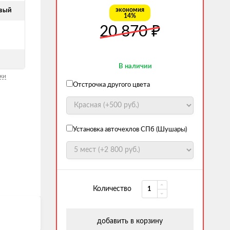
экономия
евый
14%
20 870
₽
В наличии
ки
Отстрочка другого цвета
Установка авточехлов СПб (Шушары)
Количество
добавить в корзину