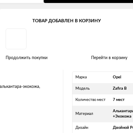
ira B (7 мест) (2005 - 2008)
ТОВАР ДОБАВЛЕН В КОРЗИНУ
 мест) "Двойной ромб" альканта
Продолжить покупки
Перейти в корзину
Марка
Opel
Модель
Zafira B
Количество мест
7 мест
Алькантар
Материал
+Экокожа
Дизайн
Двойной Р