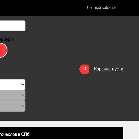
Личный кабинет
ербург
?
0
Корзина
пуста
точехлов в СПб