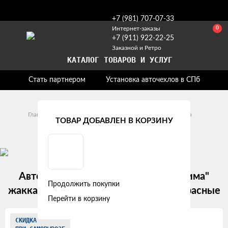
+7 (981) 707-07-33
0
Интернет-заказы
+7 (911) 922-22-25
Заказной и Ретро
КАТАЛОГ ТОВАРОВ И УСЛУГ
Стать партнером
Установка авточехлов в СПб
Главная
Модельные авточехлы
Opel
Zafira
ТОВАР ДОБАВЛЕН В КОРЗИНУ
Opel Zafira B (7 мест) (2005 - 2008)
Авточехлы Opel Zafira В (7 мест) "Лима"
Продолжить покупки
жаккард-экокожа, пунктиры черно-красные
Перейти в корзину
Изображения
СКИДКА