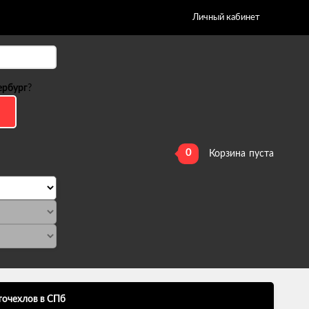
Личный кабинет
ербург
?
0
Корзина
пуста
точехлов в СПб