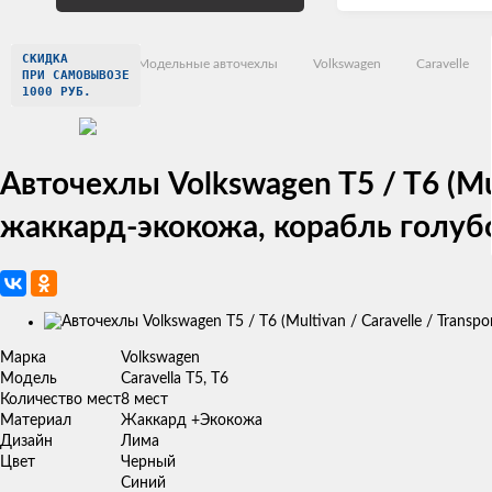
СКИДКА
Главная
Модельные авточехлы
Volkswagen
Caravelle
ПРИ САМОВЫВОЗЕ
1000 РУБ.
Авточехлы Volkswagen T5 / T6 (Mult
жаккард-экокожа, корабль голуб
Изображения
товаров
Марка
Volkswagen
Модель
Caravella T5, T6
Количество мест
8 мест
Материал
Жаккард +Экокожа
Дизайн
Лима
Цвет
Черный
Синий