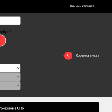
Личный кабинет
ербург
?
0
Корзина
пуста
точехлов в СПб