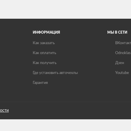
ИНФОРМАЦИЯ
МЫ В СЕТИ
Как заказать
ВКонтак
Как оплатить
Odnoklas
Как получить
Дзен
Где установить авточехлы
Youtube
Гарантия
ости