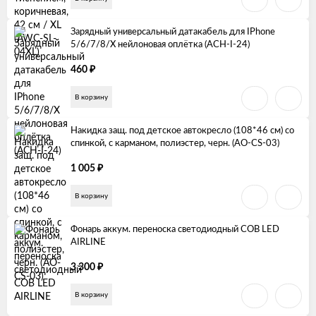
Зарядный универсальный датакабель для IPhone
5/6/7/8/X нейлоновая оплётка (ACH-I-24)
₽
460
В корзину
Накидка защ. под детское автокресло (108*46 см) со
спинкой, с карманом, полиэстер, черн. (AO-CS-03)
₽
1 005
В корзину
Фонарь аккум. переноска светодиодный COB LED
AIRLINE
₽
3 300
В корзину