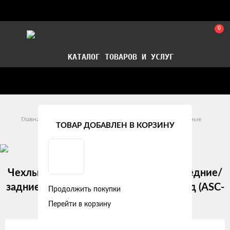
0
КАТАЛОГ ТОВАРОВ И УСЛУГ
Стать партнером
Установка авточехлов в СПб
Главная
Накидки и тенты
Авточехлы универсальные
ТОВАР ДОБАВЛЕН В КОРЗИНУ
Чехлы-майки "Виспер" комплект передние/
задние, цвет серый, материал жаккард (ASC-
Продолжить покупки
KV-06)
Перейти в корзину