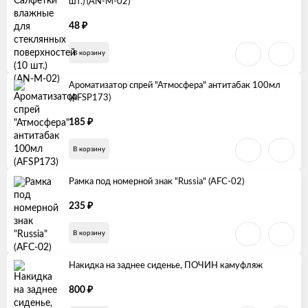
шт.) (AN-M-02)
₽
48
В корзину
Ароматизатор спрей "Атмосфера" антитабак 100мл
(AFSP173)
₽
185
В корзину
Рамка под номерной знак "Russia" (AFC-02)
₽
235
В корзину
Накидка на заднее сиденье, ПОЧИН камуфляж
₽
800