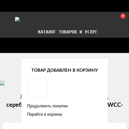
0
КАТАЛОГ ТОВАРОВ И УСЛУГ
Стать партнером
Установка авточехлов в СПб
Главная
Рекомендуемые товары
ТОВАР ДОБАВЛЕН В КОРЗИНУ
Колпаки колесные 15" "Волтек",
серебристый, карбон, компл. 2 шт. (AWCC-
Продолжить покупки
15-14)
Перейти в корзину