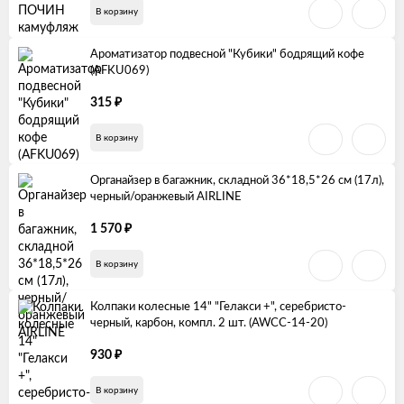
В корзину
Ароматизатор подвесной "Кубики" бодрящий кофе
(AFKU069)
₽
315
В корзину
Органайзер в багажник, складной 36*18,5*26 см (17л),
черный/оранжевый AIRLINE
₽
1 570
В корзину
Колпаки колесные 14" "Гелакси +", серебристо-
черный, карбон, компл. 2 шт. (AWCC-14-20)
₽
930
В корзину