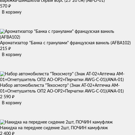
Варежка-шиншилла серый ворс (25*20 см) (AB-D-01)
570
₽
В корзину
Ароматизатор "Банка с гранулами" французская ваниль (AFBA102)
215
₽
В корзину
Набор автомобилиста "Техосмотр" (Знак AT-02+Аптечка AM-
01+Огнетушитель ОП2 AO-OP2+Перчатки AWG-C-01)(ANA-01)
2 590
₽
В корзину
Накидка на переднее сидение 2шт, ПОЧИН камуфляж
2 400
₽