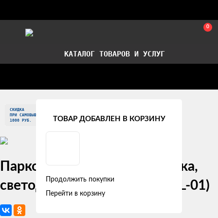
0
КАТАЛОГ ТОВАРОВ И УСЛУГ
Стать партнером
Установка авточехлов в СПб
СКИДКА
Главная
Рекомендуемые товары
ПРИ САМОВЫВОЗЕ
ТОВАР ДОБАВЛЕН В КОРЗИНУ
1000 РУБ.
Парковочный радар 4 датчика,
Продолжить покупки
светодиодный экран (APS-4L-01)
Перейти в корзину