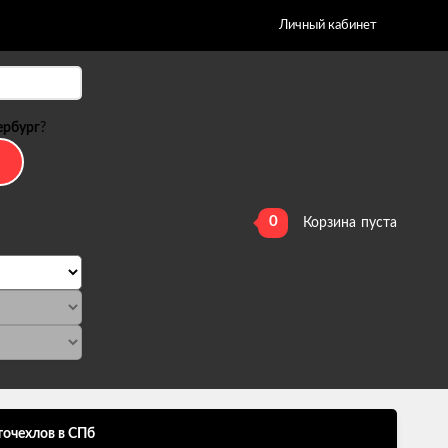
Личный кабинет
ербург
?
0
Корзина
пуста
точехлов в СПб