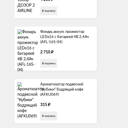
В корзину
Фонарь аккум. прожектор
LEDx16 с батареей 4В 2,4Ач
(AFL-16S-04)
₽
2 710
В корзину
Ароматизатор подвесной
"Кубики" бодрящий кофе
(AFKU069)
₽
315
В корзину