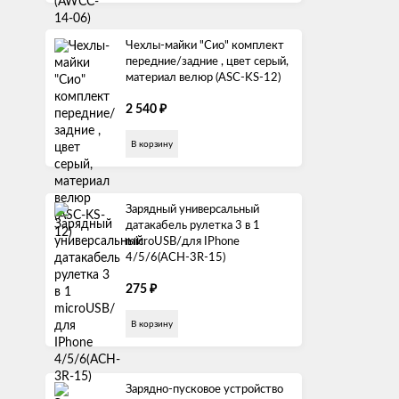
Чехлы-майки "Сио" комплект
передние/задние , цвет серый,
материал велюр (ASC-KS-12)
₽
2 540
В корзину
Зарядный универсальный
датакабель рулетка 3 в 1
microUSB/для IPhone
4/5/6(ACH-3R-15)
₽
275
В корзину
Зарядно-пусковое устройство