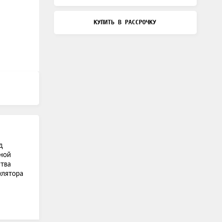
КУПИТЬ В РАССРОЧКУ
д
ьной
ства
улятора