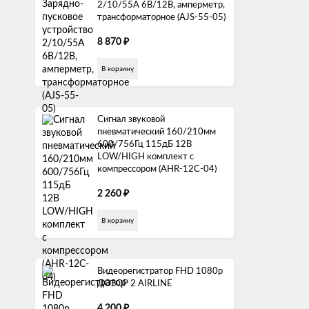
2/10/55А 6В/12В, амперметр,
трансформаторное (AJS-55-05)
₽
8 870
В корзину
Сигнал звуковой
пневматический 160/210мм
600/756Гц 115дБ 12В
LOW/HIGH комплект с
компрессором (AHR-12C-04)
₽
2 260
В корзину
Видеорегистратор FHD 1080p
ДОЗОР 2 AIRLINE
₽
4 200