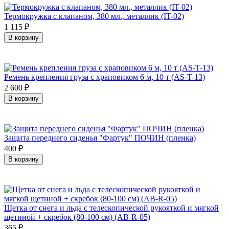
Термокружка с клапаном, 380 мл., металлик (IT-02)
1 115
₽
В корзину
Ремень крепления груза с храповиком 6 м, 10 т (AS-T-13)
2 600
₽
В корзину
Защита переднего сиденья "Фартук" ПОЧИН (пленка)
400
₽
В корзину
Щетка от снега и льда с телескопической рукояткой и мягкой
щетиной + скребок (80-100 см) (AB-R-05)
365
₽