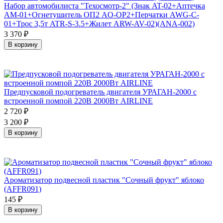
Набор автомобилиста "Техосмотр-2" (Знак AT-02+Аптечка
AM-01+Огнетушитель ОП2 AO-OP2+Перчатки AWG-C-
01+Трос 3,5т ATR-S-3.5+Жилет ARW-AV-02)(ANA-002)
3 370
₽
В корзину
Предпусковой подогреватель двигателя УРАГАН-2000 с
встроенной помпой 220В 2000Вт AIRLINE
2 720
₽
3 200
₽
В корзину
Ароматизатор подвесной пластик "Сочный фрукт" яблоко
(AFFR091)
145
₽
В корзину