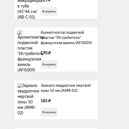
₽
925
В корзину
Ароматизатор подвесной
пластик "Истребитель"
французская ваниль (AFIS009)
₽
170
В корзину
Зеркало квадратное мертвой
зоны 50 мм (AMR-02)
₽
185
В корзину