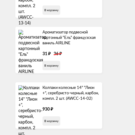
В корзину
Ароматизатор подвесной
картонный "Ель" французская
ваниль AIRLINE
₽
₽
31
36
В корзину
Колпаки колесные 14" "Лион
+", серебристо-черный, карбон,
компл. 2 шт. (AWCC-14-02)
₽
930
В корзину