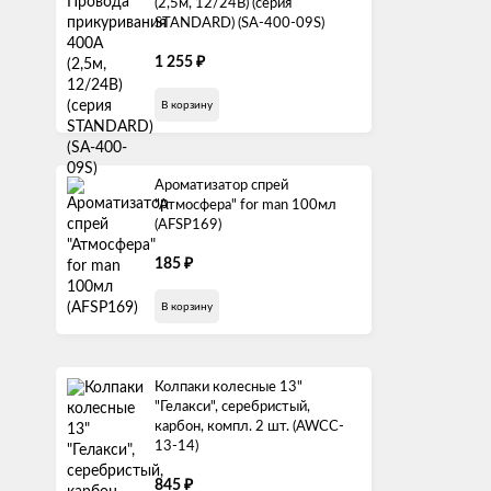
(2,5м, 12/24В) (серия
STANDARD) (SA-400-09S)
₽
1 255
В корзину
Ароматизатор спрей
"Атмосфера" for man 100мл
(AFSP169)
₽
185
В корзину
Колпаки колесные 13"
"Гелакси", серебристый,
карбон, компл. 2 шт. (AWCC-
13-14)
₽
845