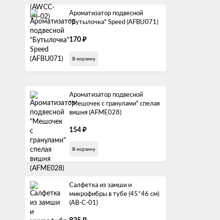
Ароматизатор подвесной
"Бутылочка" Speed (AFBU071)
₽
170
В корзину
Ароматизатор подвесной
"Мешочек с гранулами" спелая
вишня (AFME028)
₽
154
В корзину
Салфетка из замши и
микрофибры в тубе (45*46 см)
(AB-C-01)