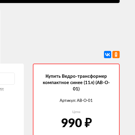
Купить Ведро-трансформер
компактное синее (11л) (AB-O-
ки
01)
Артикул:
AB-O-01
Цена
₽
990