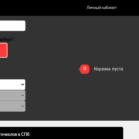
Личный кабинет
ербург
?
0
Корзина
пуста
точехлов в СПб