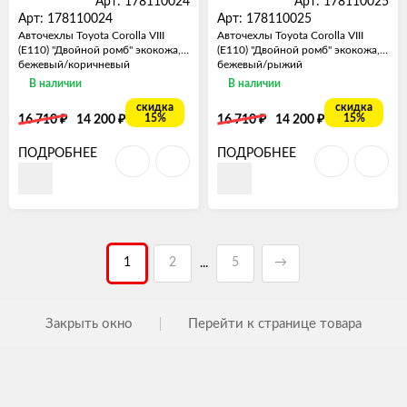
Арт: 178110024
Арт: 178110025
Арт: 178110024
Арт: 178110025
Авточехлы Toyota Corolla VIII
Авточехлы Toyota Corolla VIII
(E110) "Двойной ромб" экокожа,
(E110) "Двойной ромб" экокожа,
бежевый/коричневый
бежевый/рыжий
В наличии
В наличии
скидка
скидка
₽
₽
₽
₽
15%
15%
16 710
14 200
16 710
14 200
ПОДРОБНЕЕ
ПОДРОБНЕЕ
1
2
5
→
...
Закрыть окно
Перейти к странице товара