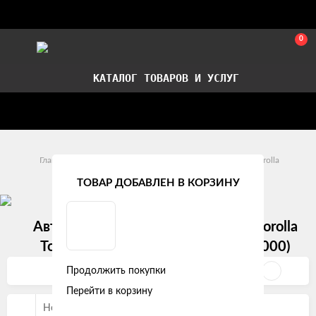
0
КАТАЛОГ ТОВАРОВ И УСЛУГ
Стать партнером
Установка авточехлов в СПб
Главная
Модельные авточехлы
Toyota
Corolla
ТОВАР ДОБАВЛЕН В КОРЗИНУ
Автомобильные чехлы на Toyota Corolla
Toyota Corolla VIII (E110) (1995 - 2000)
Продолжить покупки
Фильтр
Перейти в корзину
Новые и популярные